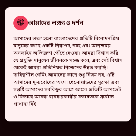
আমাদের লক্ষ্য ও দর্শন
আমাদের লক্ষ্য হলো বাংলাদেশের প্রতিটি বিনোদনপ্রিয়
মানুষের কাছে একটি নিরাপদ, স্বচ্ছ এবং আনন্দময়
অনলাইন অভিজ্ঞতা পৌঁছে দেওয়া। আমরা বিশ্বাস করি
যে প্রযুক্তি মানুষের জীবনকে সহজ করে, এবং সেই বিশ্বাস
থেকেই আমরা প্রতিনিয়ত নিজেদের উন্নত করছি।
দায়িত্বশীল গেমিং আমাদের কাছে শুধু নিয়ম নয়, এটি
আমাদের মূল্যবোধের অংশ। খেলোয়াড়দের সুরক্ষা এবং
সন্তুষ্টি আমাদের সবকিছুর আগে আসে। প্রতিটি আপডেট
ও ফিচারে আমরা ব্যবহারকারীর মতামতকে সর্বোচ্চ
প্রাধান্য দিই।