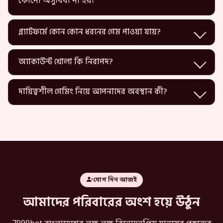
কোনো অসুবিধা না হয়।
প্ল্যাটফর্মে কোন কোন ধরনের গেম পাওয়া যায়?
অ্যাকাউন্ট খোলা কি নিরাপদ?
দায়িত্বশীল গেমিং নিয়ে আপনাদের অবস্থান কী?
যোগ দিন আজই
আমাদের পরিবারের অংশ হয়ে উঠুন