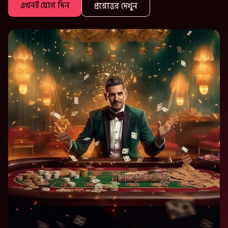
এখনই যোগ দিন
প্রশ্নোত্তর দেখুন