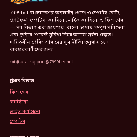
7999bet বাংলাদেশের অনলাইন গেমিং ও স্পোর্টস বেটিং
প্ল্যাটফর্ম। স্পোর্টস, ক্যাসিনো, লাইভ ক্যাসিনো ও ফিশ গেম
— সব বিভাগ এক জায়গায়। বাংলা ভাষায় সম্পূর্ণ পরিষেবা
এবং স্থানীয় পেমেন্ট সুবিধা নিয়ে আমরা সর্বদা প্রস্তুত।
দায়িত্বশীল গেমিং আমাদের মূল নীতি। শুধুমাত্র ১৮+
ব্যবহারকারীদের জন্য।
যোগাযোগ:
support@7999bet.net
প্রধান বিভাগ
ফিশ গেম
ক্যাসিনো
লাইভ ক্যাসিনো
স্পোর্টস