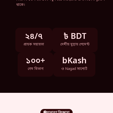
থাকে।
২৪/৭
৳ BDT
গ্রাহক সহায়তা
দেশীয় মুদ্রায় পেমেন্ট
১০০+
bKash
গেম বিভাগ
ও Nagad সাপোর্ট
সাধারণ জিজ্ঞাসা