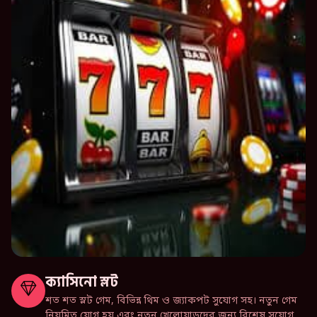
ক্যাসিনো স্লট
শত শত স্লট গেম, বিভিন্ন থিম ও জ্যাকপট সুযোগ সহ। নতুন গেম
নিয়মিত যোগ হয় এবং নতুন খেলোয়াড়দের জন্য বিশেষ সুযোগ