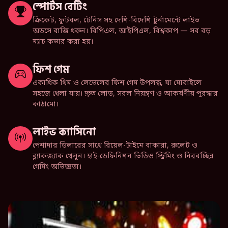
স্পোর্টস বেটিং
ক্রিকেট, ফুটবল, টেনিস সহ দেশি-বিদেশি টুর্নামেন্টে লাইভ
অডসে বাজি ধরুন। বিপিএল, আইপিএল, বিশ্বকাপ — সব বড়
ম্যাচ কভার করা হয়।
ফিশ গেম
একাধিক থিম ও লেভেলের ফিশ গেম উপলব্ধ, যা মোবাইলে
সহজে খেলা যায়। দ্রুত লোড, সরল নিয়ন্ত্রণ ও আকর্ষণীয় পুরস্কার
কাঠামো।
লাইভ ক্যাসিনো
পেশাদার ডিলারের সাথে রিয়েল-টাইমে বাকারা, রুলেট ও
ব্ল্যাকজ্যাক খেলুন। হাই-ডেফিনিশন ভিডিও স্ট্রিমিং ও নিরবচ্ছিন্ন
গেমিং অভিজ্ঞতা।