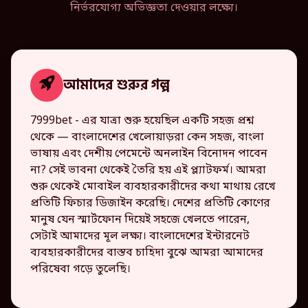
নির্ভরযোগ্য অভিজ্ঞতা দেওয়ার লক্ষ্যে।
আমাদের শুরুর গল্প
7999bet - এর যাত্রা শুরু হয়েছিল একটি সহজ প্রশ্ন
থেকে — বাংলাদেশের খেলোয়াড়রা কেন সহজ, বাংলা
ভাষায় এবং দেশীয় পেমেন্টে অনলাইন বিনোদন পাবেন
না? সেই ভাবনা থেকেই তৈরি হয় এই প্ল্যাটফর্ম। আমরা
শুরু থেকেই মোবাইল ব্যবহারকারীদের কথা মাথায় রেখে
প্রতিটি ফিচার ডিজাইন করেছি। দেশের প্রতিটি কোণের
মানুষ যেন স্মার্টফোন দিয়েই সহজে খেলতে পারেন,
সেটাই আমাদের মূল লক্ষ্য। বাংলাদেশের ইন্টারনেট
ব্যবহারকারীদের বাস্তব চাহিদা বুঝে আমরা আমাদের
পরিষেবা গড়ে তুলেছি।